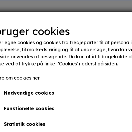
de
GingerCure
Hvad brugerne siger
Webshop
bruger cookies
r egne cookies og cookies fra tredjeparter til at personali
plevelse, til markedsføring og til at undersøge, hvordan v
ide anvendes af besøgende. Du kan altid tilbagekalde d
eup
e ved at trykke på linket 'Cookies' nederst på siden.
e om cookies her
Nødvendige cookies
dling
Funktionelle cookies
Statistik cookies