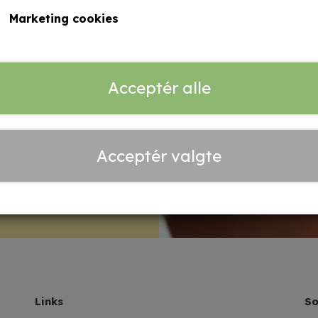
Marketing cookies
i consequibus dolum
ui aut invera aut
e issit minimillo is
Acceptér alle
g?
Acceptér valgte
Links
So