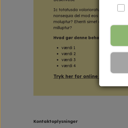
Ic totatusda volorioratur modionsequ
nonsequia del mod eos dus nobis eveliq
moluptur? Ehenti simet que nis conet qua
milluptur?
Hvad gør denne behandling for di
værdi 1
værdi 2
værdi 3
værdi 4
Tryk her for online booking
Kontaktoplysninger