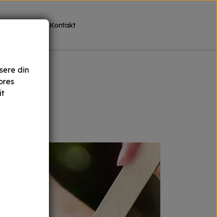
Om os
Kontakt
sere din
ores
it