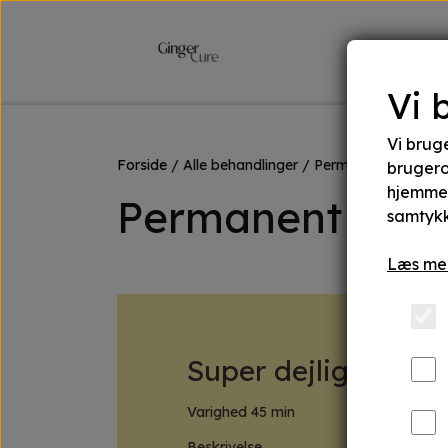
Forsi
Vi 
Vi bruge
Forside
Alle behandlinger
Permanent makeup
brugero
hjemmes
Permanent mak
samtykk
Læs mer
Super dejlig behan
Varighed 45 min
Beskrivelse